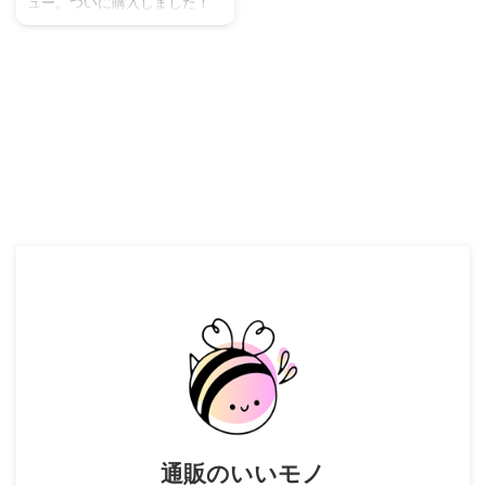
ト＆デメリット
ュー。ついに購入しました！
今回はそのへスタンキュー使
ってみてのレビューをご紹介
します。 へスタンキューの価
格 大きくて重たい段ボールで
届きます へスタンキューの気
になるお値段ですが、IHヒータ
ー、フライパン、ソースパン
どれも数万円します。 スター
ターセットはIHヒーターとフラ
イパンのセットです。 Hestan
Cue へスタンキュー posted
with カエレバ楽天市場
AmazonYahooショッピングau
PAY マーケット ソースパンで
しか作れないレシピもありま
す。まず ...
通販のいいモノ