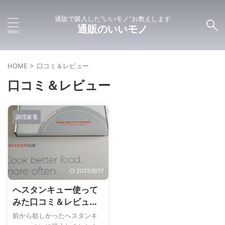
通販で購入した“いいモノ”お教えします
通販のいいモノ
HOME
>
口コミ＆レビュー
口コミ＆レビュー
調理家電
2025/6/17
へスタンキュー使って
みた口コミ＆レビュ
ー:Hestan cueメリッ
前から欲しかったへスタンキ