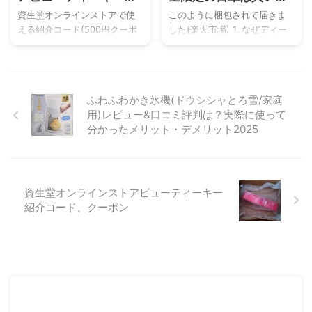
介コード、クーポン
実際に使ってわかった
ことができます。 ソーダスパ
かった まず「焼けないこと」
資生堂オンラインストアで使
このように梱包されて届きま
使用感を徹底レビュー
フォームプレミアム10,000は
を重視していたので、 生地そ
える紹介コード(500円クーポ
した(楽天市場) 1. なぜディー
どこで購入できる？ ソーダス
のものが遮光素材になってい
ン) 紹介コード oDytB (先頭は
ン＆デルーカの日傘が人気な
パフォームプレミアム10,000
るロサブランは安心感があり
小文字のオーです) ①以下の
の？ ディーン＆デルーカ
を購入できる場所はおも ...
ました。 生地のしっかりした
リンクから会員登録をしま
（DEAN & DELUCA）から数量
感じを重視した ...
す。（紹介コード入力箇所が
限定で発売された日傘は、大
ふわふわかき氷機(ドウシシャとろ雪/家庭
あります）
きな話題となりました。定番
用)レビュー&口コミ評判は？実際に使って
https://www.shiseido.co.jp/s
のマルシェバッグを思わせる
分かったメリット・デメリット2025
w/member/auth/SWFG011010
シンプルなデザインは、どん
.seam 資生堂オンラインスト
なファッションにも合わせや
ア ②資生堂オンラインストア
すく、まさに「持つだけで気
で1回のお買い物で7,700円（税
分が上がる」アイテムです。
込）以上の商品を購入しま
でも、本当に人気なのはデザ
資生堂オンラインストアビューティーキー
す。 ③500円クーポンがプレ
インだけではありません。今
紹介コード、クーポン
ゼントされます。※ 購入商品到
回は、実際に使ってわかっ
着後にもらえます。 資生堂オ
た、この日傘の機能性と使い
ンラインストアで ...
心地を詳しくレビューしてい
きます。 2. デザインと外観：
シンプルな ...