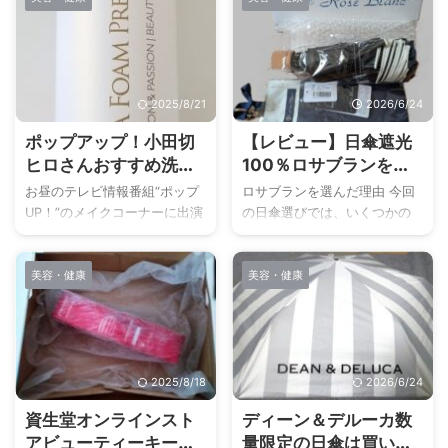
2025/8/21
2026/6/24
ポップアップ！小田切
【レビュー】日傘遮光
ヒロさんおすすめ洗顔
100％ロサブランを実
ソーダスパフォームプ
際に使ってみた。選ん
お昼のテレビ情報番組“ポップ
ロサブランを選んだ理由 今回
レミアムどこで買え
だ理由と他の日傘との
UP！”のメイクコーナーに出演
の日傘選びでは、いくつかの
る？お得に買う方法
比較もまとめました
されている小田切ヒロさんが
候補を比較しながら生成AIにも
お勧めされていた炭酸洗顔フ
相談して検討を進めました。
美容・健康
美容・健康
ォームを購入しました。 今回
私が欲しかったのは とにかく
はこのソーダスパフォームプ
焼けない 日光を完璧に遮断し
レミアム10,000を購入できる
てくれる 少しでも涼しさを感
場所と、一番安く買う方法を
じられる 日傘です。 その中で
ご紹介しようと思います。 ソ
候補にあがってきたのがロサ
ーダスパフォームプレミアム
ブランとコカゲプラスです。
2025/8/18
2026/6/24
10,000の口コミ ソーダスパフ
その中でロサブランに決めた
資生堂オンラインスト
ディーン＆デルーカ数
ォームプレミアム10,000の口
理由は、次のような点からで
アビューティーキー紹
量限定の日傘は買い？
コミは以下のリンクから見る
す。 焼けたくない気持ちが強